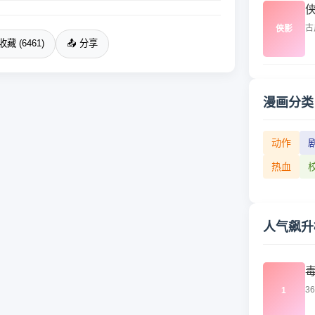
古
侠影
收藏 (6461)
📤 分享
漫画分类
动作
热血
人气飙升
3
1