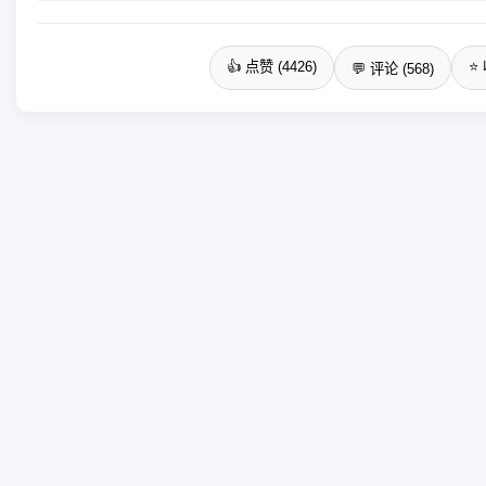
👍 点赞 (4426)
⭐ 
💬 评论 (568)