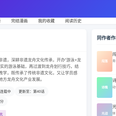
新
完结漫画
我的收藏
阅读历史
同作者作
非遗，深耕非遗龙舟文化传承，开办“游泳+龙
青
闯荡
扎实的游泳基础，再过渡到龙舟划行技巧，结
教学，既传承了传统非遗文化，又让学员感
地方龙舟文化产业发展。
动
诗魄
连载中
更新至：第40话
2分
体
光战
志