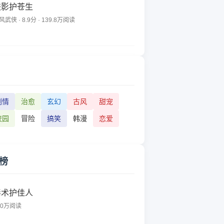
侠影护苍生
风武侠 · 8.9分 · 139.8万阅读
剧情
治愈
玄幻
古风
甜宠
校园
冒险
搞笑
韩漫
恋爱
榜
毒术护佳人
60万阅读