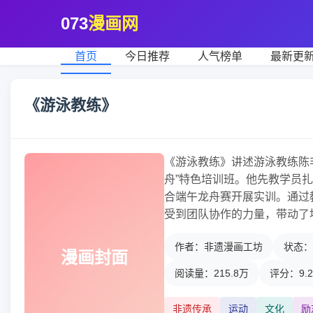
073
漫画网
首页
今日推荐
人气榜单
最新更
《游泳教练》
《游泳教练》讲述游泳教练陈
舟”特色培训班。他先教学员
合端午龙舟赛开展实训。通过
受到团队协作的力量，带动了
作者：非遗漫画工坊
状态：
漫画封面
阅读量：215.8万
评分：9.
非遗传承
运动
文化
励