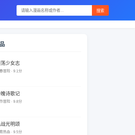
搜索
品
闯荡少女志
春冒险 · 9.1分
诗魄诗歌记
作冒险 · 9.8分
光战光明颂
育热血 · 9.5分